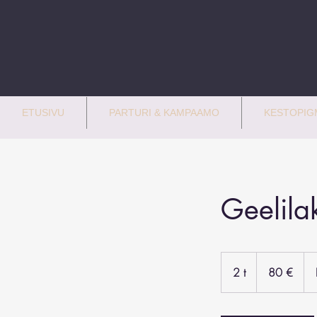
ETUSIVU
PARTURI & KAMPAAMO
KESTOPIGM
Geelila
80
euroa
2 t
2
80 €
t