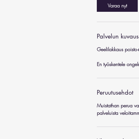
Varaa nyt
Palvelun kuvaus
Geelilakkaus poisto+
En työskentele ongelm
Peruutusehdot
Muistathan perua va
palveluista veloita