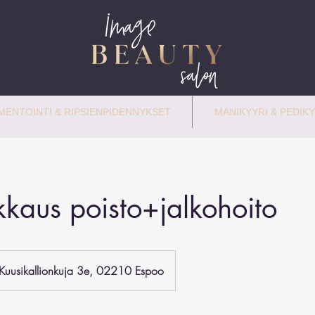
ENTOINTI & RIPSIENPIDENNYKSET
MANIKYYRI & PEDIKY
kkaus poisto+jalkohoito
Kuusikallionkuja 3e, 02210 Espoo