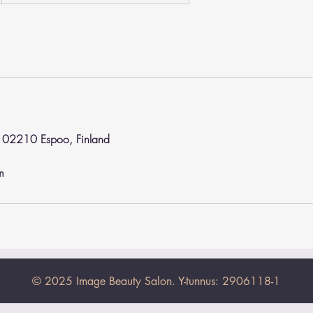
, 02210 Espoo, Finland
m
© 2025 Image Beauty Salon. Y-tunnus: 2906118-1