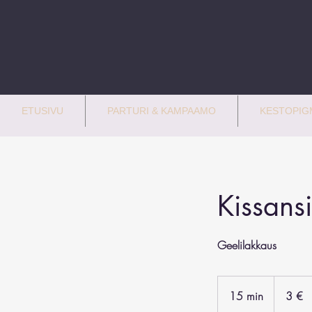
ETUSIVU
PARTURI & KAMPAAMO
KESTOPIGM
Kissansi
Geelilakkaus
3
euroa
15 min
1
3 €