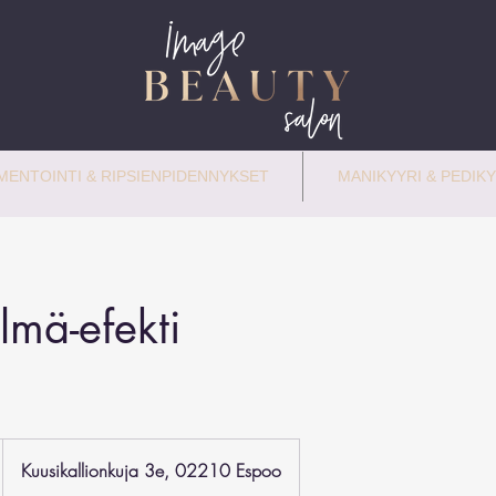
ENTOINTI & RIPSIENPIDENNYKSET
MANIKYYRI & PEDIKY
lmä-efekti
Kuusikallionkuja 3e, 02210 Espoo