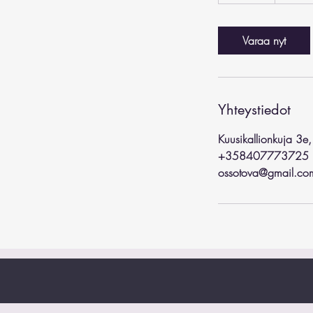
5
m
i
Varaa nyt
n
Yhteystiedot
Kuusikallionkuja 3e
+358407773725
ossotova@gmail.co