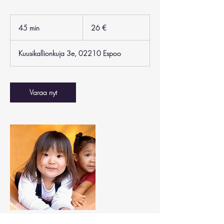
26
euroa
45 min
4
26 €
5
m
Kuusikallionkuja 3e, 02210 Espoo
i
n
Varaa nyt