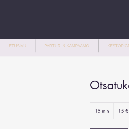
ETUSIVU
PARTURI & KAMPAAMO
KESTOPIGM
Otsatuk
15
euroa
15 min
1
15 €
5
m