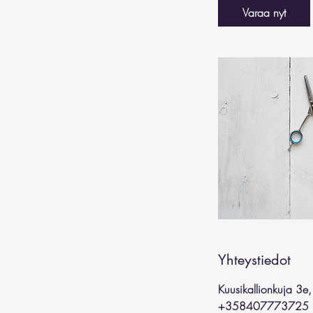
i
Varaa nyt
n
Yhteystiedot
Kuusikallionkuja 3e
+358407773725