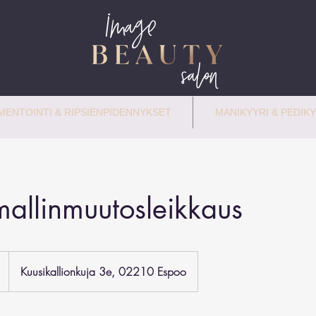
ENTOINTI & RIPSIENPIDENNYKSET
MANIKYYRI & PEDIKY
 mallinmuutosleikkaus
Kuusikallionkuja 3e, 02210 Espoo