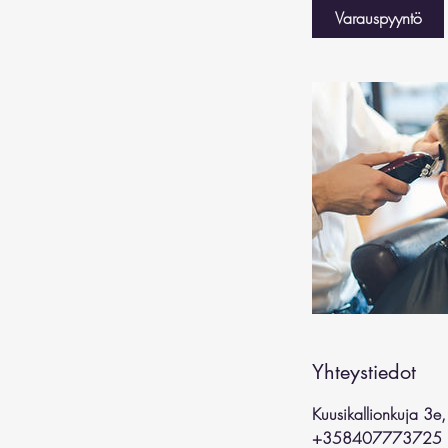
i
Varauspyyntö
n
Yhteystiedot
Kuusikallionkuja 3e
+358407773725