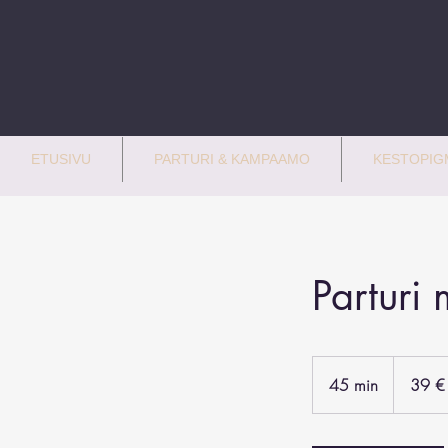
ETUSIVU
PARTURI & KAMPAAMO
KESTOPIGM
Parturi
39
euroa
45 min
4
39 €
5
m