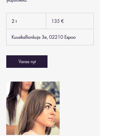
135
euroa
2 t
2
135 €
t
Kuusikallionkuja 3e, 02210 Espoo
Varaa nyt