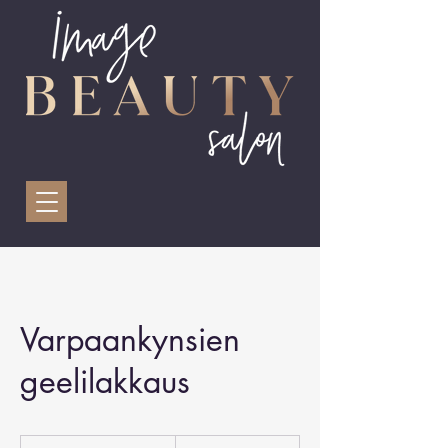
Varpaankynsien
geelilakkaus
45