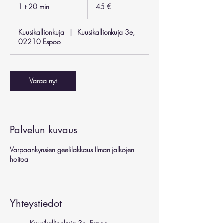
euroa
1 t 20 min
1
45 €
2
0
Kuusikallionkuja
|
Kuusikallionkuja 3e,
m
02210 Espoo
i
n
Varaa nyt
Palvelun kuvaus
Varpaankynsien geelilakkaus Ilman jalkojen
hoitoa
Yhteystiedot
Kuusikallionkuja 3e, Espoo,